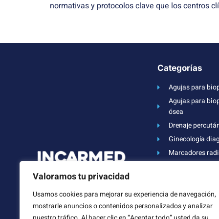
normativas y protocolos clave que los centros cl
Categorías
Agujas para biop
Agujas para bio
ósea
Drenaje percutá
Ginecología dia
Marcadores radi
Agujas especial
Valoramos tu privacidad
Catéteres y dren
Medicina intens
Usamos cookies para mejorar su experiencia de navegación,
mostrarle anuncios o contenidos personalizados y analizar
Kits intervencio
nuestro tráfico. Al hacer clic en “Aceptar todo” usted da su