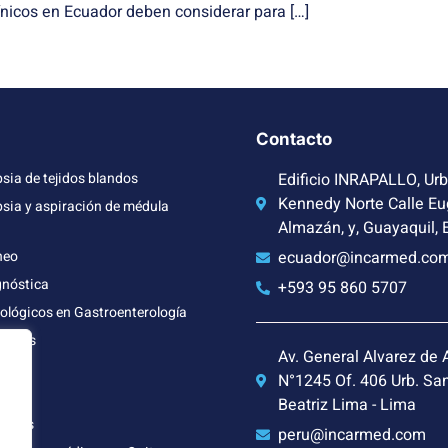
ínicos en Ecuador deben considerar para […]
Contacto
sia de tejidos blandos
Edificio INRAPALLO, Urb
Kennedy Norte Calle Eu
psia y aspiración de médula
Almazán, y, Guayaquil,
neo
ecuador@incarmed.co
gnóstica
+593 95 860 5707
ológicos en Gastroenterología
izadas
Av. General Alvarez de 
aje
N°1245 Of. 406 Urb. Sa
iva
Beatriz Lima - Lima
nistas
peru@incarmed.com