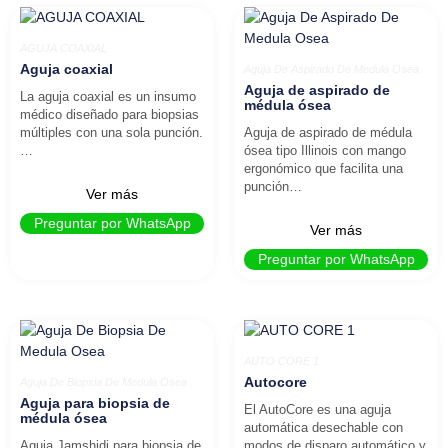
AGUJA COAXIAL
Aguja coaxial
Aguja De Aspirado De Medula Osea
Aguja de aspirado de
La aguja coaxial es un insumo
médula ósea
médico diseñado para biopsias
múltiples con una sola punción.
Aguja de aspirado de médula
…
ósea tipo Illinois con mango
ergonómico que facilita una
punción…
Ver más
Preguntar por WhatsApp
Ver más
Preguntar por WhatsApp
AUTO CORE 1
Autocore
Aguja De Biopsia De Medula Osea
Aguja para biopsia de
El AutoCore es una aguja
médula ósea
automática desechable con
Aguja Jamshidi para biopsia de
modos de disparo automático y