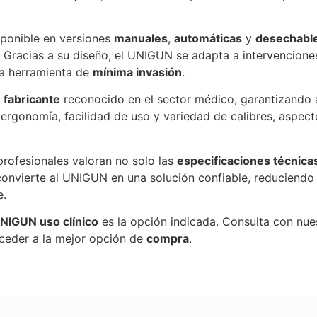
sponible en versiones
manuales
,
automáticas
y
desechabl
o. Gracias a su diseño, el UNIGUN se adapta a intervencion
na herramienta de
mínima invasión
.
n
fabricante
reconocido en el sector médico, garantizando a
rgonomía, facilidad de uso y variedad de calibres, aspec
profesionales valoran no solo las
especificaciones técnica
onvierte al UNIGUN en una solución confiable, reduciendo 
e.
NIGUN uso clínico
es la opción indicada. Consulta con nue
cceder a la mejor opción de
compra
.