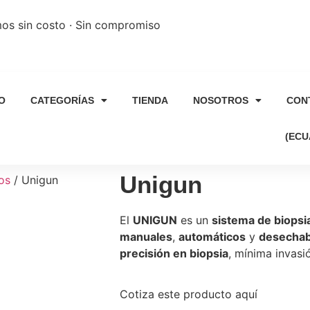
os sin costo · Sin compromiso
IO
CATEGORÍAS
TIENDA
NOSOTROS
CON
(EC
Unigun
os
/ Unigun
El
UNIGUN
es un
sistema de biopsi
manuales
,
automáticos
y
desechab
precisión en biopsia
, mínima invasi
Cotiza este producto aquí