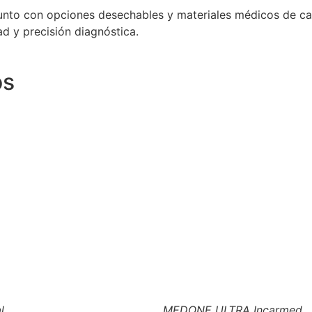
unto con opciones desechables y materiales médicos de cal
d y precisión diagnóstica.
os
l
MEDONE ULTRA Incarmed