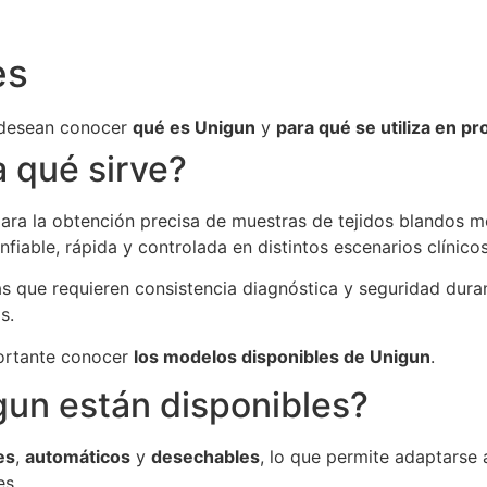
es
 desean conocer
qué es Unigun
y
para qué se utiliza en p
 qué sirve?
ara la obtención precisa de muestras de tejidos blandos m
fiable, rápida y controlada en distintos escenarios clínicos
tas que requieren consistencia diagnóstica y seguridad dur
s.
portante conocer
los modelos disponibles de Unigun
.
un están disponibles?
es
,
automáticos
y
desechables
, lo que permite adaptarse 
es.