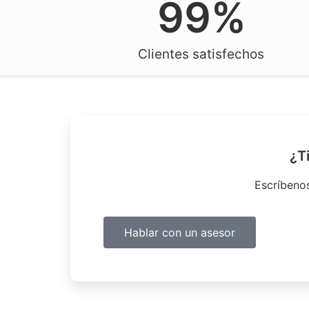
99
%
Clientes satisfechos
¿T
Escríbeno
Hablar con un asesor