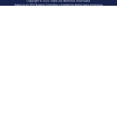
Copyright © 2025 Todos los derechos reservados
Agencia en SEO Bogotá Colombia
y
marketing digital para empresas