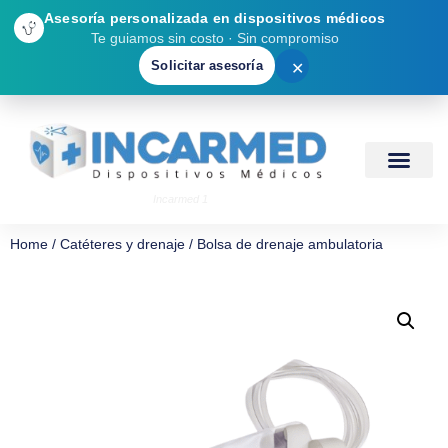
Asesoría personalizada en dispositivos médicos
Te guiamos sin costo · Sin compromiso
Solicitar asesoría
✕
Incarmed 1
Home
/
Catéteres y drenaje
/ Bolsa de drenaje ambulatoria